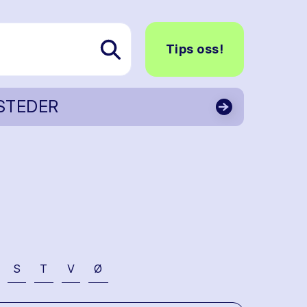
Tips oss!
STEDER
S
T
V
Ø