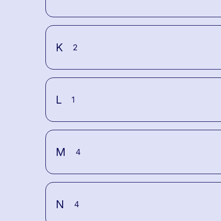
K
2
L
1
M
4
N
4