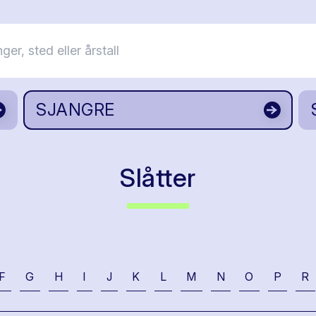
SJANGRE
Slåtter
F
G
H
I
J
K
L
M
N
O
P
R