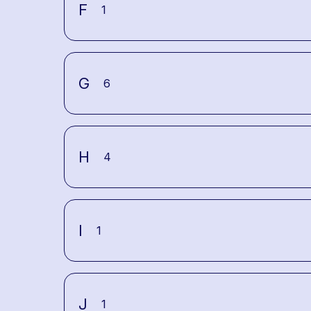
F
1
G
6
H
4
I
1
J
1