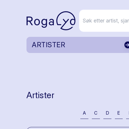
ARTISTER
Artister
A
C
D
E