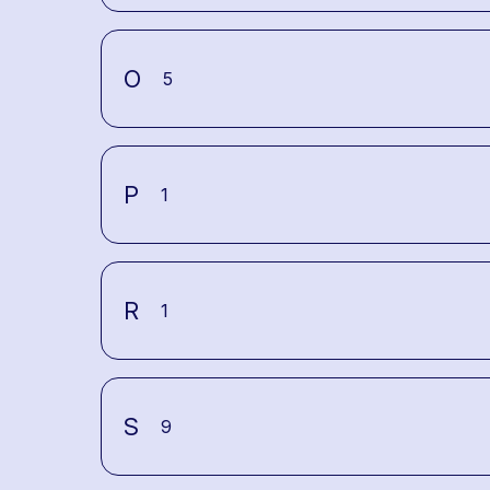
O
5
P
1
R
1
S
9