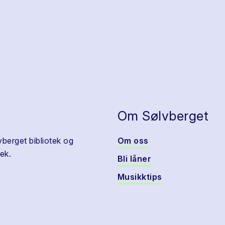
Om Sølvberget
vberget bibliotek og
Om oss
ek.
Bli låner
Musikktips