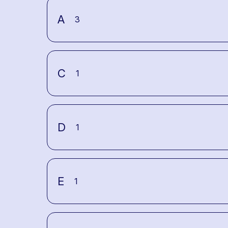
A
3
C
1
D
1
E
1