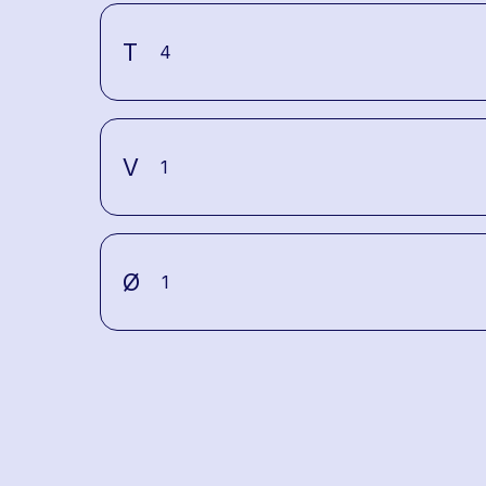
T
4
V
1
Ø
1