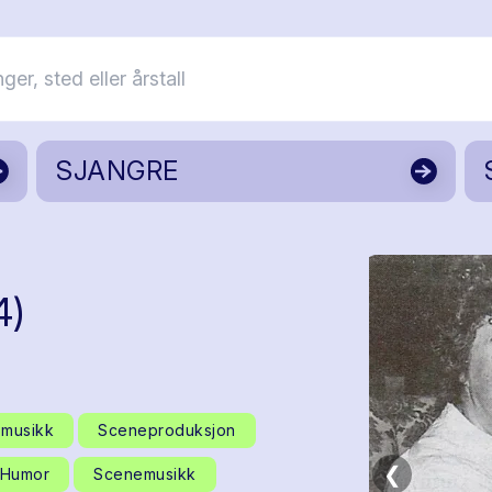
SJANGRE
4)
musikk
Sceneproduksjon
❮
Humor
Scenemusikk