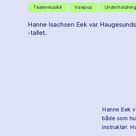
Teatermusikk
Visepop
Underholdnin
Hanne Isachsen Eek var Haugesunds 
-tallet.
Hanne Eek va
både som humo
instruktør. 