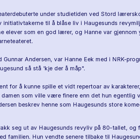
aterdebuterte under studietiden ved Stord lærersko
 initiativtakerne til å blåse liv i Haugesunds revymil
ne elever som en god lærer, og Hanne var gjennom 
arneteateret.
Gunnar Andersen, var Hanne Eek med i NRK-pro
ugesund så stå 'kje der å måp".
nt for å kunne spille et vidt repertoar av karakterer
l damen som ville være finere enn det hun egentlig v
dersen beskrev henne som Haugesunds store kome
kk seg ut av Haugesunds revyliv på 80-tallet, og fly
d familien. Hun vendte senere tilbake til Haugesun