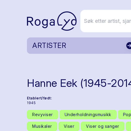
ARTISTER
Hanne Eek (1945-201
Etablert/født:
1945
Revyviser
Underholdningsmusikk
Pop
Musikaler
Viser
Viser og sanger