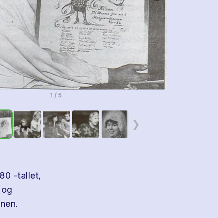
1 / 5
❯
0 -tallet,
r og
enen.