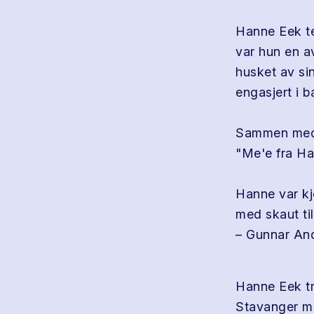
Hanne Eek te
var hun en av
husket av si
engasjert i b
Sammen med 
"Me'e fra Ha
Hanne var kje
med skaut ti
– Gunnar An
Hanne Eek tra
Stavanger me