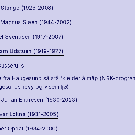
l Stange (1926-2008)
 Magnus Sjøen (1944-2002)
el Svendsen (1917-2007)
ørn Udstuen (1919-1977)
Busserulls
 fra Haugesund så stå 'kje der å måp (NRK-progr
esunds revy og visemiljø)
Johan Endresen (1930-2023)
ar Lokna (1931-2005)
er Opdal (1934-2000)