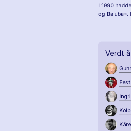
I 1990 hadde
og Baluba».
Verdt å
Gun
Fest
Ingr
Kolb
Kåre