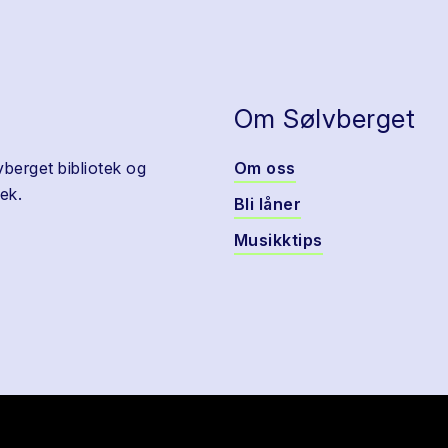
Om Sølvberget
vberget bibliotek og
Om oss
ek.
Bli låner
Musikktips