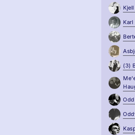
Kjel
Karl
Bert
Asbj
(3) 
Me'e
Haug
Odd 
Oddv
Kasp