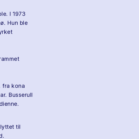
le. I 1973
jø. Hun ble
yrket
grammet
, fra kona
ar. Busserull
dienne.
ttet til
d.