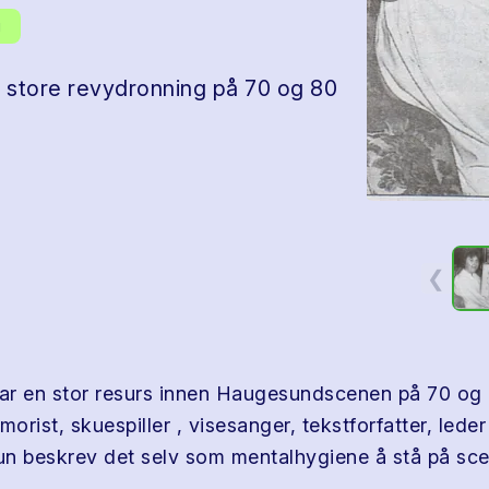
g
store revydronning på 70 og 80
❮
r en stor resurs innen Haugesundscenen på 70 og 8
rist, skuespiller , visesanger, tekstforfatter, lede
Hun beskrev det selv som mentalhygiene å stå på sc