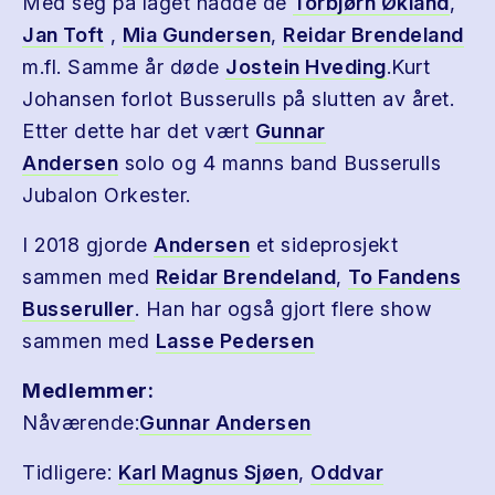
Med seg på laget hadde de
Torbjørn Økland
,
Jan Toft
,
Mia Gundersen
,
Reidar Brendeland
m.fl. Samme år døde
Jostein Hveding
.Kurt
Johansen forlot Busserulls på slutten av året.
Etter dette har det vært
Gunnar
Andersen
solo og 4 manns band Busserulls
Jubalon Orkester.
I 2018 gjorde
Andersen
et sideprosjekt
sammen med
Reidar Brendeland
,
To Fandens
Busseruller
. Han har også gjort flere show
sammen med
Lasse Pedersen
Medlemmer:
Nåværende:
Gunnar Andersen
Tidligere:
Karl Magnus Sjøen
,
Oddvar