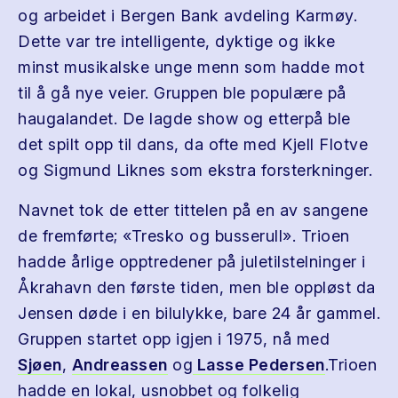
og arbeidet i Bergen Bank avdeling Karmøy.
Dette var tre intelligente, dyktige og ikke
minst musikalske unge menn som hadde mot
til å gå nye veier. Gruppen ble populære på
haugalandet. De lagde show og etterpå ble
det spilt opp til dans, da ofte med Kjell Flotve
og Sigmund Liknes som ekstra forsterkninger.
Navnet tok de etter tittelen på en av sangene
de fremførte; «Tresko og busserull». Trioen
hadde årlige opptredener på juletilstelninger i
Åkrahavn den første tiden, men ble oppløst da
Jensen døde i en bilulykke, bare 24 år gammel.
Gruppen startet opp igjen i 1975, nå med
Sjøen
,
Andreassen
og
Lasse Pedersen
.Trioen
hadde en lokal, usnobbet og folkelig