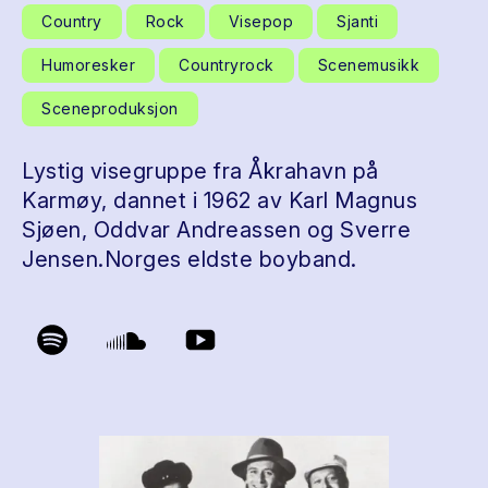
Country
Rock
Visepop
Sjanti
Humoresker
Countryrock
Scenemusikk
Sceneproduksjon
Lystig visegruppe fra Åkrahavn på
Karmøy, dannet i 1962 av Karl Magnus
Sjøen, Oddvar Andreassen og Sverre
Jensen.Norges eldste boyband.