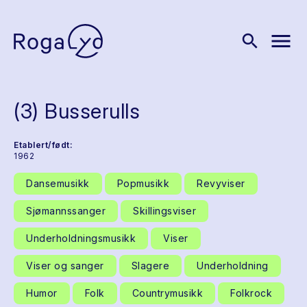
menu
search
(3) Busserulls
Etablert/født:
1962
Dansemusikk
Popmusikk
Revyviser
Sjømannssanger
Skillingsviser
Underholdningsmusikk
Viser
Viser og sanger
Slagere
Underholdning
Humor
Folk
Countrymusikk
Folkrock