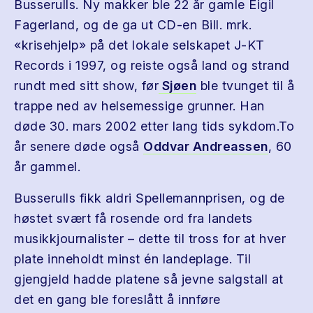
Busserulls. Ny makker ble 22 år gamle Eigil
Fagerland, og de ga ut CD-en Bill. mrk.
«krisehjelp» på det lokale selskapet J-KT
Records i 1997, og reiste også land og strand
rundt med sitt show, før
Sjøen
ble tvunget til å
trappe ned av helsemessige grunner. Han
døde 30. mars 2002 etter lang tids sykdom.To
år senere døde også
Oddvar Andreassen
, 60
år gammel.
Busserulls fikk aldri Spellemannprisen, og de
høstet svært få rosende ord fra landets
musikkjournalister – dette til tross for at hver
plate inneholdt minst én landeplage. Til
gjengjeld hadde platene så jevne salgstall at
det en gang ble foreslått å innføre