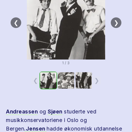
❮
❯
1 / 3
❮
❯
Andreassen
og
Sjøen
studerte ved
musikkonservatoriene i Oslo og
Bergen
.Jensen
hadde økonomisk utdannelse