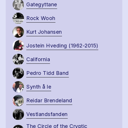
Gategyttane
Rock Wooh
Kurt Johansen
Jostein Hveding (1962-2015)
California
Pedro Tidd Band
Synth å le
Reidar Brendeland
Vestlandsfanden
The Circle of the Cryptic