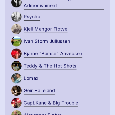
Admonishment
Psycho
Kjell Mangor Flotve
Ivan Storm Juliussen
Bjarne “Bamse” Anvedsen
Teddy & The Hot Shots
Lomax
Geir Halleland
Capt.Kane & Big Trouble