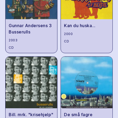
Gunnar Andersens 3
Kan du huska...
Busserulls
2000
2003
CD
CD
Bill. mrk. "krisehjelp"
De små fagre