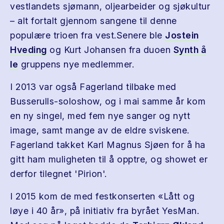
vestlandets sjømann, oljearbeider og sjøkultur
– alt fortalt gjennom sangene til denne
populære trioen fra vest.Senere ble
Jostein
Hveding
og Kurt Johansen fra duoen
Synth å
le
gruppens nye medlemmer.
I 2013 var også Fagerland tilbake med
Busserulls-soloshow, og i mai samme år kom
en ny singel, med fem nye sanger og nytt
image, samt mange av de eldre sviskene.
Fagerland takket Karl Magnus Sjøen for å ha
gitt ham muligheten til å opptre, og showet er
derfor tilegnet 'Pirion'.
I 2015 kom de med festkonserten «Lått og
løye i 40 år», på initiativ fra byrået YesMan.