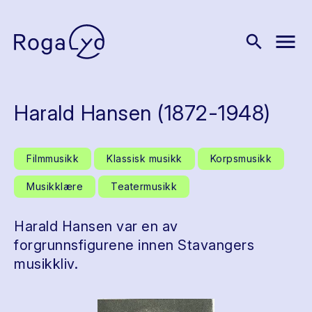
menu
search
Harald Hansen (1872-1948)
Filmmusikk
Klassisk musikk
Korpsmusikk
Musikklære
Teatermusikk
Harald Hansen var en av
forgrunnsfigurene innen Stavangers
musikkliv.