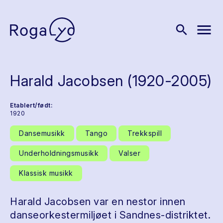
menu
search
Harald Jacobsen (1920-2005)
Etablert/født:
1920
Dansemusikk
Tango
Trekkspill
Underholdningsmusikk
Valser
Klassisk musikk
Harald Jacobsen var en nestor innen
danseorkestermiljøet i Sandnes-distriktet.