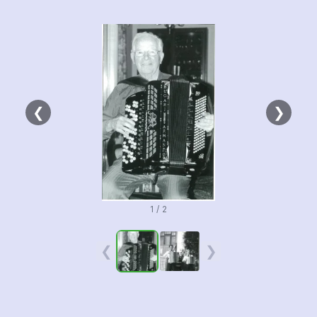
❮
❯
1 / 2
❮
❯