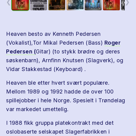
❮
❯
Heaven besto av Kenneth Pedersen
(Vokalist),Tor Mikal Pedersen (Bass)
Roger
Pedersen (
Gitar) (to stykk brødre og deres
søskenbarn), Arnfinn Knutsen (Slagverk), og
Vidar Stakkestad (Keyboard) .
Heaven ble etter hvert svært populære.
Mellom 1989 og 1992 hadde de over 100
spillejobber i hele Norge. Spesielt i Trøndelag
var markedet umettelig.
I 1988 fikk gruppa platekontrakt med det
oslobaserte selskapet Slagerfabrikken i