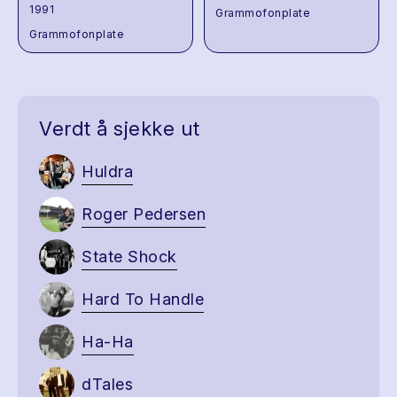
1991
Grammofonplate
Grammofonplate
Verdt å sjekke ut
Huldra
Roger Pedersen
State Shock
Hard To Handle
Ha-Ha
dTales