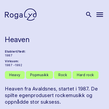
menu
search
Heaven
Etablert/født:
1987
Virksom:
1987 -1992
Heavy
Popmusikk
Rock
Hard rock
Heaven fra Avaldsnes, startet i 1987. De
spilte egenprodusert rockemusikk og
oppnådde stor suksess.