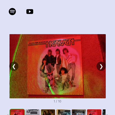
❮
❯
1 / 10