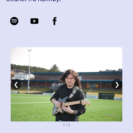
❮
❯
1 / 2