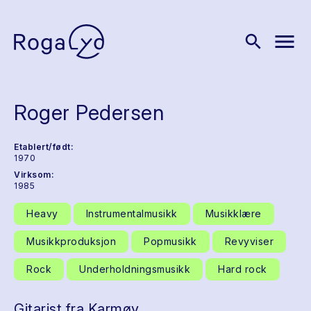
menu
search
Roger Pedersen
Etablert/født:
1970
Virksom:
1985
Heavy
Instrumentalmusikk
Musikklære
Musikkproduksjon
Popmusikk
Revyviser
Rock
Underholdningsmusikk
Hard rock
Gitarist fra Karmøy.