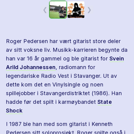
❮
❯
Roger Pedersen har vært gitarist store deler
av sitt voksne liv. Musikk-karrieren begynte da
han var 16 år gammel og ble gitarist for
Svein
Arild Johannessen
, radiomann for
legendariske Radio Vest i Stavanger. Ut av
dette kom det en Vinylsingle og noen
spillejobber i Stavangerdistriktet (1986). Han
hadde før det spilt i karmøybandet
State
Shock
I 1987 ble han med som gitarist i Kenneth
Pedersen sitt soloprosjekt. Roger spilte også i