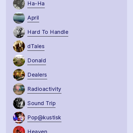
Ha-Ha
April
Hard To Handle
dTales
Donald
Dealers
Radioactivity
Sound Trip
Pop@kustisk
Heaven