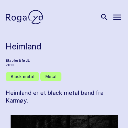
menu
search
Heimland
Etablert/født:
2013
Black metal
Metal
Heimland er et black metal band fra
Karmøy.