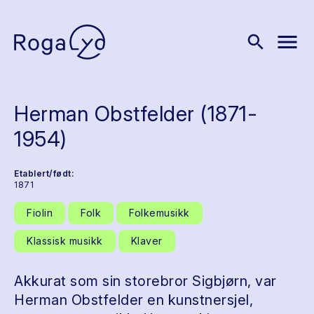
menu
search
Herman Obstfelder (1871-
1954)
Etablert/født:
1871
Fiolin
Folk
Folkemusikk
Klassisk musikk
Klaver
Akkurat som sin storebror Sigbjørn, var
Herman Obstfelder en kunstnersjel,