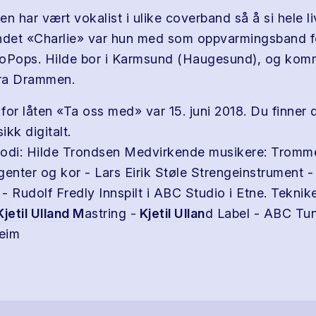
n har vært vokalist i ulike coverband så å si hele liv
det «Charlie» var hun med som oppvarmingsband fo
Pops. Hilde bor i Karmsund (Haugesund), og kom
fra Drammen.
for låten «Ta oss med» var 15. juni 2018. Du finner 
kk digitalt.
odi: Hilde Trondsen Medvirkende musikere: Tromme
enter og kor - Lars Eirik Støle Strengeinstrument 
- Rudolf Fredly Innspilt i ABC Studio i Etne. Teknik
jetil Ulland M
astring -
Kjetil Ullan
d Label - ABC Tun
eim