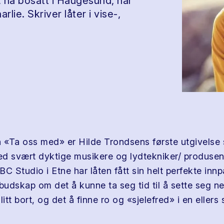
, nå bosatt i Haugesund, har
ie. Skriver låter i vise-,
«Ta oss med» er Hilde Trondsens første utgivelse
Med svært dyktige musikere og lydtekniker/ produsent
C Studio i Etne har låten fått sin helt perfekte inn
 budskap om det å kunne ta seg tid til å sette seg n
tt bort, og det å finne ro og «sjelefred» i en ellers 