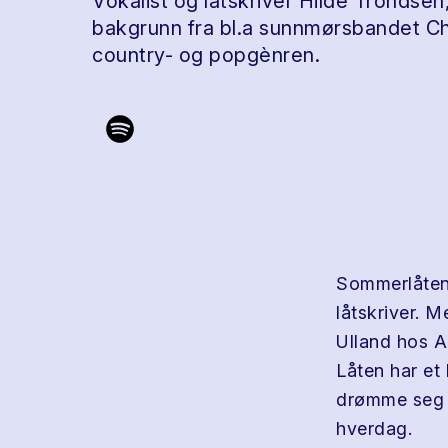
Vokalist og låtskriver Hilde Trondsen
bakgrunn fra bl.a sunnmørsbandet Charl
country- og popgènren.
Sommerlåten 
låtskriver. 
Ulland hos AB
Låten har et
drømme seg li
hverdag.