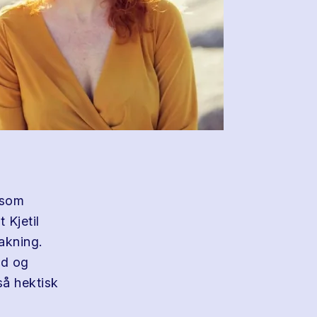
 som
 Kjetil
pakning.
ed og
så hektisk