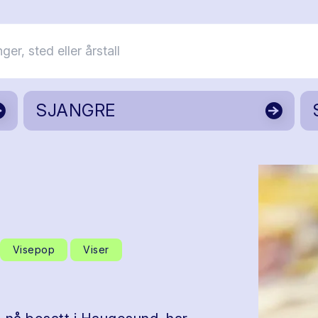
SJANGRE
Visepop
Viser