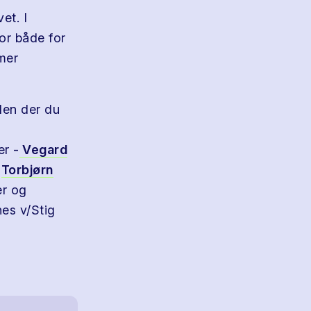
et. I
r både for
mer
den der du
r -
Vegard
-
Torbjørn
er og
es v/Stig