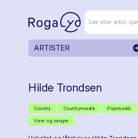
ARTISTER
Hilde Trondsen
Country
Countrymusikk
Popmusikk
Viser og sanger