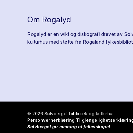
Om Rogalyd
Rogalyd er en wiki og diskografi drevet av Søl
kulturhus med støtte fra Rogaland fylkesbibliot
© 2026 Sølvberget bibliotek og kulturhus
Personvernerklæring
Tilgjengelighetserklærin
Sølvberget gir meining til fellesskapet