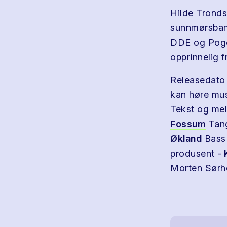
Hilde Trondse
sunnmørsban
DDE og Pogo
opprinnelig 
Releasedato 
kan høre musi
Tekst og mel
Fossum
Tang
Økland
Bass 
produsent -
K
Morten Sørh