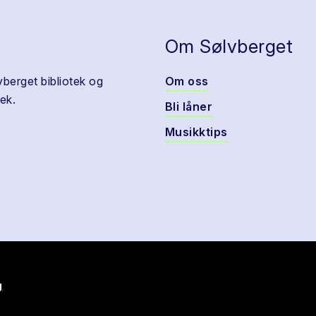
Om Sølvberget
vberget bibliotek og
Om oss
ek.
Bli låner
Musikktips
g