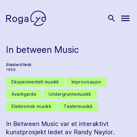
menu
search
In between Music
Etablert/født:
1996
Eksperimentell musikk
Improvisasjon
Avantgarde
Undergrunnsmusikk
Elektronisk musikk
Teatermusikk
In Between Music var et interaktivt
kunstprosjekt ledet av Randy Naylor.