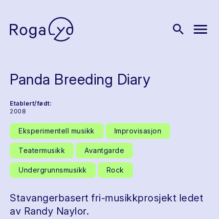
menu
search
Panda Breeding Diary
Etablert/født:
2008
Eksperimentell musikk
Improvisasjon
Teatermusikk
Avantgarde
Undergrunnsmusikk
Rock
Stavangerbasert fri-musikkprosjekt ledet
av Randy Naylor.