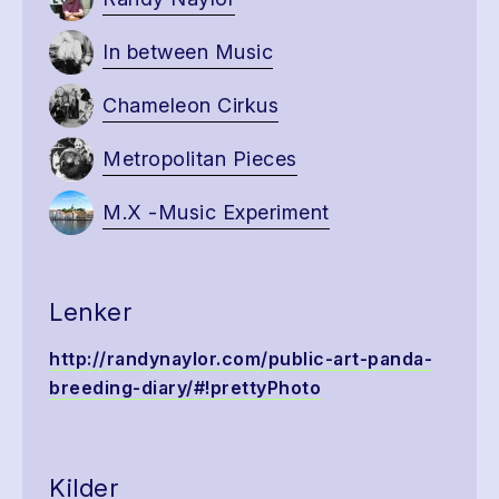
In between Music
Chameleon Cirkus
Metropolitan Pieces
M.X -Music Experiment
Lenker
http://randynaylor.com/public-art-panda-
breeding-diary/#!prettyPhoto
Kilder