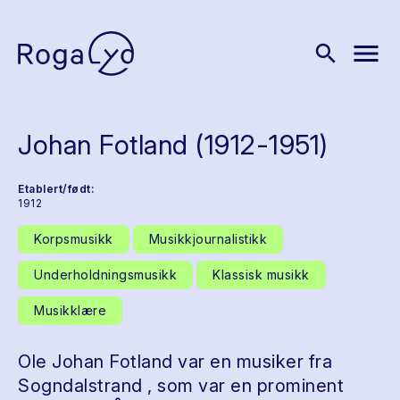
menu
search
Johan Fotland (1912-1951)
Etablert/født:
1912
Korpsmusikk
Musikkjournalistikk
Underholdningsmusikk
Klassisk musikk
Musikklære
Ole Johan Fotland var en musiker fra
Sogndalstrand , som var en prominent