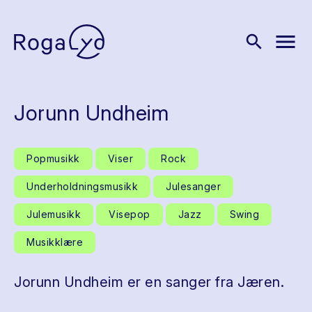
menu
search
Jorunn Undheim
Popmusikk
Viser
Rock
Underholdningsmusikk
Julesanger
Julemusikk
Visepop
Jazz
Swing
Musikklære
Jorunn Undheim er en sanger fra Jæren.