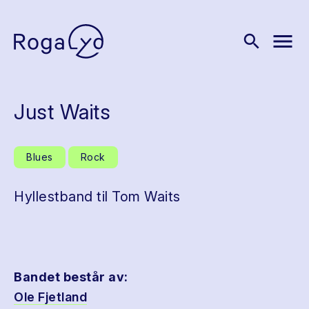
menu
search
Just Waits
Blues
Rock
Hyllestband til Tom Waits
Bandet består av:
Ole Fjetland