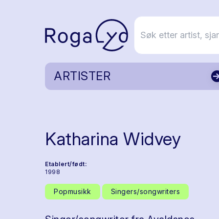
ARTISTER
Katharina Widvey
Etablert/født:
1998
Popmusikk
Singers/songwriters