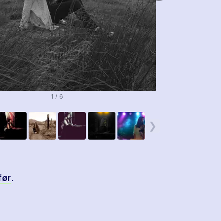
1 / 6
❯
før
.