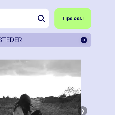
Tips oss!
STEDER
❯