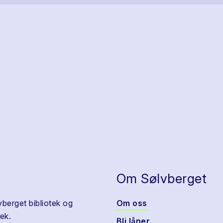
Om Sølvberget
vberget bibliotek og
Om oss
ek.
Bli låner