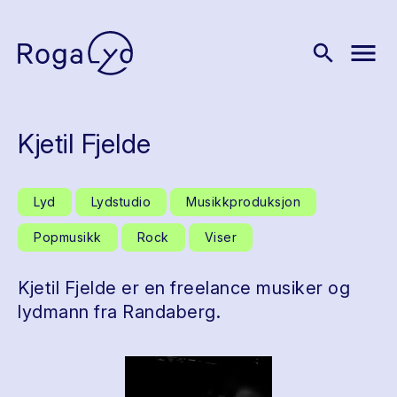
menu
search
Kjetil Fjelde
Lyd
Lydstudio
Musikkproduksjon
Popmusikk
Rock
Viser
Kjetil Fjelde er en freelance musiker og
lydmann fra Randaberg.