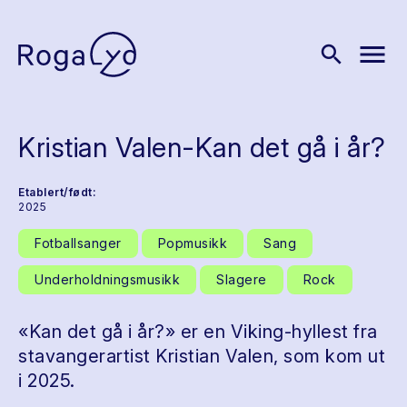
menu
search
Kristian Valen-Kan det gå i år?
Etablert/født:
2025
Fotballsanger
Popmusikk
Sang
Underholdningsmusikk
Slagere
Rock
«Kan det gå i år?» er en Viking-hyllest fra
stavangerartist Kristian Valen, som kom ut
i 2025.