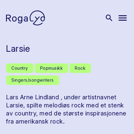
menu
search
Larsie
Country
Popmusikk
Rock
Singers/songwriters
Lars Arne Lindland , under artistnavnet
Larsie, spilte melodiøs rock med et stenk
av country, med de største inspirasjonene
fra amerikansk rock.