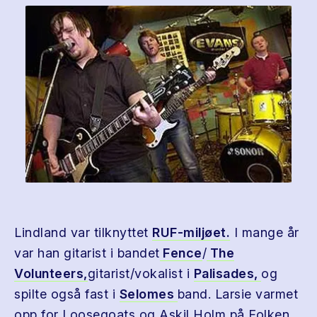
Lindland var tilknyttet
RUF-miljøet.
I mange år
var han gitarist i bandet
Fence
/
The
Volunteers,
gitarist/vokalist i
Palisades,
og
spilte også fast i
Selomes
band. Larsie varmet
opp for Loosegoats og Askil Holm på Folken.