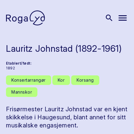
menu
search
Lauritz Johnstad (1892-1961)
Etablert/født:
1892
Konsertarrangør
Kor
Korsang
Mannskor
Frisørmester Lauritz Johnstad var en kjent
skikkelse i Haugesund, blant annet for sitt
musikalske engasjement.