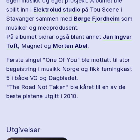
egen musikk og eget prosjekt. Albumet ble
spillt inn i
Elektrolud studio
på Tou Scene i
Stavanger sammen med
Børge Fjordheim
som
musiker og medprodusent.
På albumet bidrar også blant annet
Jan Ingvar
Toft
, Magnet og
Morten Abel
.
Første singel "One Of You" ble mottatt til stor
begeistring i musikk Norge og fikk terningkast
5 i både VG og Dagbladet.
"The Road Not Taken" ble kåret til en av de
beste platene utgitt i 2010.
Utgivelser