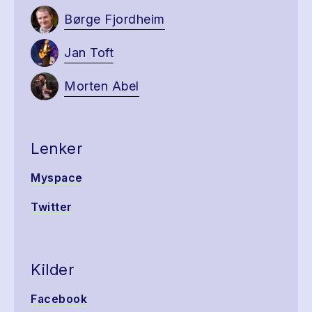
Børge Fjordheim
Jan Toft
Morten Abel
Lenker
Myspace
Twitter
Kilder
Facebook