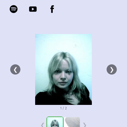
❮
❯
1 / 2
❮
❯