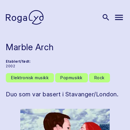
menu
search
Marble Arch
Etablert/født:
2002
Elektronisk musikk
Popmusikk
Rock
Duo som var basert i Stavanger/London.