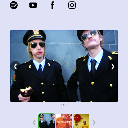
❮
❯
1 / 3
❮
❯