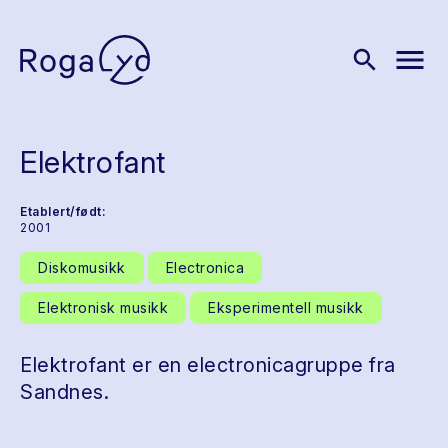
menu
search
Elektrofant
Etablert/født:
2001
Diskomusikk
Electronica
Elektronisk musikk
Eksperimentell musikk
Elektrofant er en electronicagruppe fra
Sandnes.