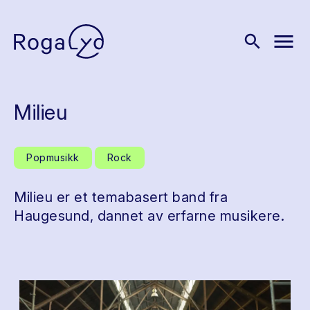
menu
search
Milieu
Popmusikk
Rock
Milieu er et temabasert band fra
Haugesund, dannet av erfarne musikere.