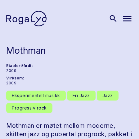
menu
search
Mothman
Etablert/født:
2009
Virksom:
2009
Eksperimentell musikk
Fri Jazz
Jazz
Progressiv rock
Mothman er møtet mellom moderne,
skitten jazz og pubertal progrock, pakket i