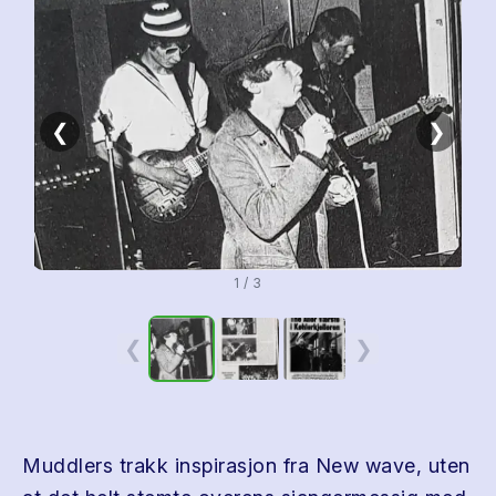
❮
❯
1 / 3
❮
❯
Muddlers trakk inspirasjon fra New wave, uten