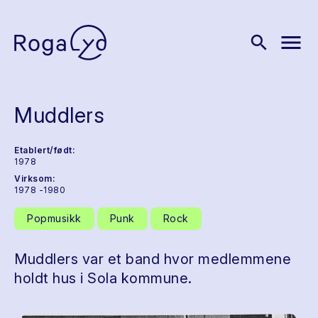
menu
search
Muddlers
Etablert/født:
1978
Virksom:
1978 -1980
Popmusikk
Punk
Rock
Muddlers var et band hvor medlemmene
holdt hus i Sola kommune.