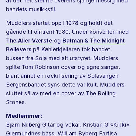
at det helt stemte overens sjangermessig med
bandets musikkstil.
Muddlers startet opp i 1978 og holdt det
gående til omtrent 1980. Under konserten med
The Aller Værste
og
Batman & The Midnight
Believers
på Køhlerkjelleren tok bandet
bussen fra Sola med alt utstyret. Muddlers
spilte Tom Robinson cover og egne sanger.
blant annet en rockifisering av Solasangen.
Bergensbandet syns dette var kult. Muddlers
sluttet så av med en cover av The Rolling
Stones.
Medlemmer:
Bjørn Nilberg Gitar og vokal, Kristian G «Kikki»
Gjermundnes bass, William Byberg Farfisa