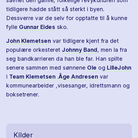
savnet den gamle, folkelige revykulturen som
tidligere hadde stått så sterkt i byen.
Dessverre var de selv for opptatte til å kunne
fylle
Gunnar Eides
sko.
John Klemetsen
var tidligere kjent fra det
populære orkesteret
Johnny Band
, men la fra
seg bandkarrieren da han ble far. Han spilte
senere sammen med sønnene
Ole
og
LilleJohn
i
Team Klemetsen
.
Åge Andresen
var
kommunearbeider ,visesanger, idrettsmann og
boksetrener.
Kilder