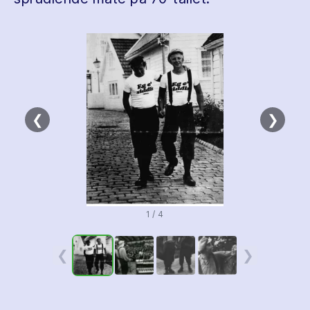
❮
❯
1 / 4
❮
❯