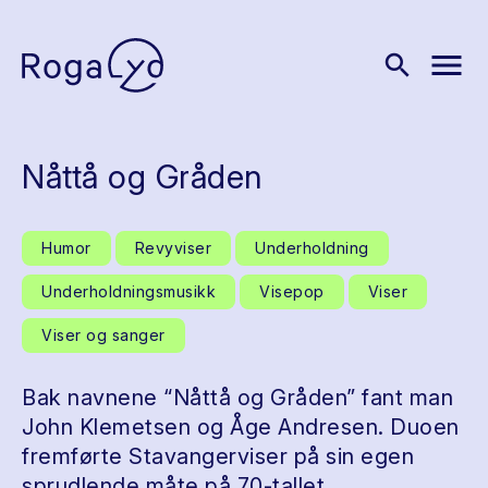
menu
search
Nåttå og Gråden
Humor
Revyviser
Underholdning
Underholdningsmusikk
Visepop
Viser
Viser og sanger
Bak navnene “Nåttå og Gråden” fant man
John Klemetsen og Åge Andresen. Duoen
fremførte Stavangerviser på sin egen
sprudlende måte på 70-tallet.