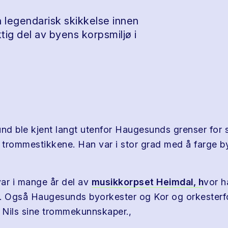
 legendarisk skikkelse innen
ig del av byens korpsmiljø i
und ble kjent langt utenfor Haugesunds grenser for 
v trommestikkene. Han var i stor grad med å farge b
ar i mange år del av
musikkorpset Heimdal, h
vor h
 Også Haugesunds byorkester og Kor og orkesterfo
v Nils sine trommekunnskaper.,