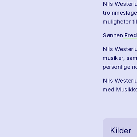
Nils Wester
trommeslager
muligheter ti
Sønnen
Fred
Nils Westerl
musiker, sam
personlige n
Nils Westerlu
med Musikkor
Kilder