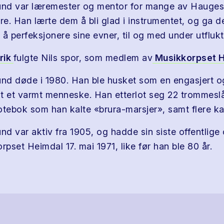
lund var læremester og mentor for mange av Hauge
e. Han lærte dem å bli glad i instrumentet, og ga 
l å perfeksjonere sine evner, til og med under utflukt
rik
fulgte Nils spor, som medlem av
Musikkorpset H
und døde i 1980. Han ble husket som en engasjert o
t et varmt menneske. Han etterlot seg 22 trommeslåt
otebok som han kalte «brura-marsjer», samt flere k
nd var aktiv fra 1905, og hadde sin siste offentlige
pset Heimdal 17. mai 1971, like før han ble 80 år.