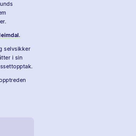
sunds
dem
er.
eimdal.
g selvsikker
ter i sin
assettopptak.
 opptreden