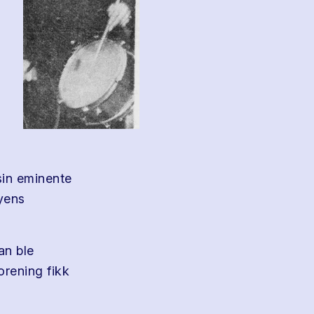
sin eminente
yens
an ble
rening fikk