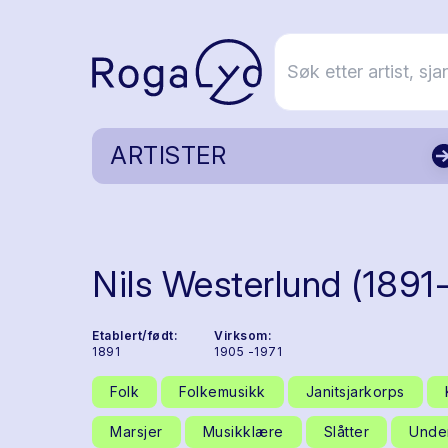
ARTISTER
Nils Westerlund (1891
Etablert/født:
Virksom:
1891
1905 -1971
Folk
Folkemusikk
Janitsjarkorps
Marsjer
Musikklære
Slåtter
Unde