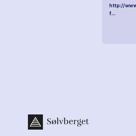
http://www
f...