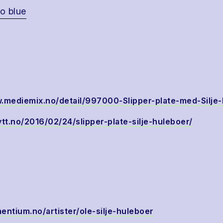
o blue
w.mediemix.no/detail/997000-Slipper-plate-med-Silje
ytt.no/2016/02/24/slipper-plate-silje-huleboer/
entium.no/artister/ole-silje-huleboer