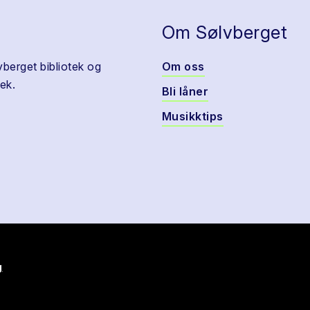
Om Sølvberget
vberget bibliotek og
Om oss
ek.
Bli låner
Musikktips
g