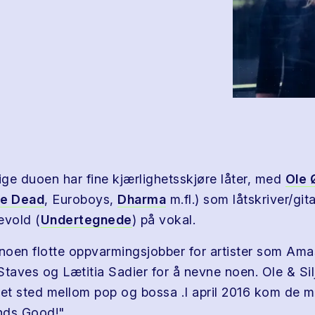
ge duoen har fine kjærlighetsskjøre låter, med
Ole 
the Dead
, Euroboys,
Dharma
m.fl.) som låtskriver/gita
evold (
Undertegnede
) på vokal.
 noen flotte oppvarmingsjobber for artister som Am
Staves og Lætitia Sadier for å nevne noen. Ole & Si
 et sted mellom pop og bossa .I april 2016 kom de me
nds Good!".