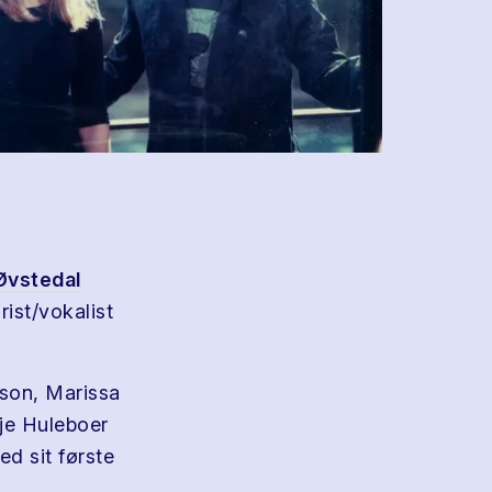
Øvstedal
rist/vokalist
ason, Marissa
lje Huleboer
d sit første