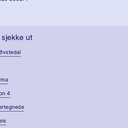
 sjekke ut
Øvstedal
rma
on 4
ertegnede
eis