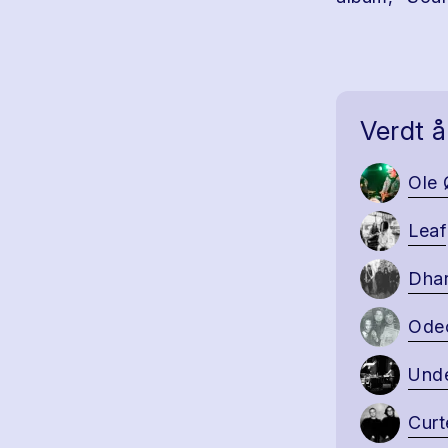
Verdt å
Ole 
Leaf
Dha
Ode
Und
Curt