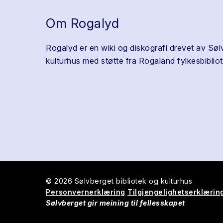
Om Rogalyd
Rogalyd er en wiki og diskografi drevet av Søl
kulturhus med støtte fra Rogaland fylkesbibliot
© 2026 Sølvberget bibliotek og kulturhus
Personvernerklæring
Tilgjengelighetserklærin
Sølvberget gir meining til fellesskapet