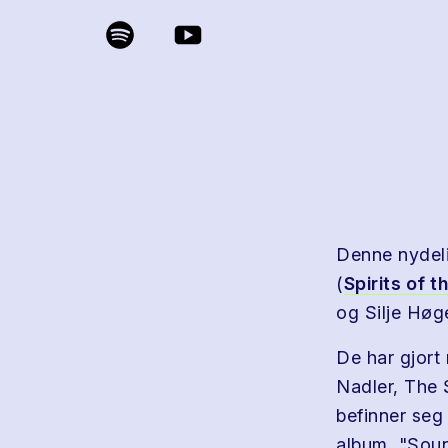
Denne nydeli
(
Spirits of 
og Silje Høg
De har gjort
Nadler, The 
befinner seg
album, "Sou