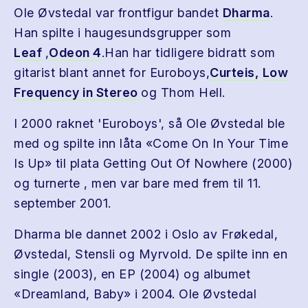
Ole Øvstedal var frontfigur bandet
Dharma
.
Han spilte i haugesundsgrupper som
Leaf
,
Odeon 4
.Han har tidligere bidratt som
gitarist blant annet for Euroboys,
Curteis,
Low
Frequency in Stereo
og Thom Hell.
I 2000 raknet 'Euroboys', så Ole Øvstedal ble
med og spilte inn låta «Come On In Your Time
Is Up» til plata Getting Out Of Nowhere (2000)
og turnerte , men var bare med frem til 11.
september 2001.
Dharma ble dannet 2002 i Oslo av Frøkedal,
Øvstedal, Stensli og Myrvold. De spilte inn en
single (2003), en EP (2004) og albumet
«Dreamland, Baby» i 2004. Ole Øvstedal