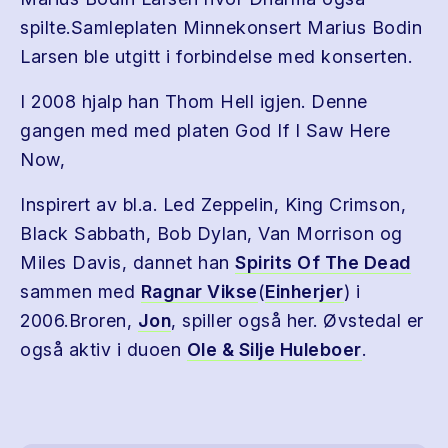
spilte.Samleplaten Minnekonsert Marius Bodin
Larsen ble utgitt i forbindelse med konserten.
I 2008 hjalp han Thom Hell igjen. Denne
gangen med med platen God If I Saw Here
Now,
Inspirert av bl.a. Led Zeppelin, King Crimson,
Black Sabbath, Bob Dylan, Van Morrison og
Miles Davis, dannet han
Spirits Of The Dead
sammen med
Ragnar Vikse
(
Einherjer
) i
2006.Broren,
Jon
, spiller også her. Øvstedal er
også aktiv i duoen
Ole & Silje Huleboer
.