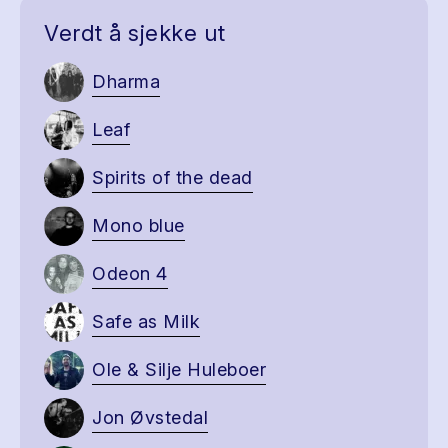
Verdt å sjekke ut
Dharma
Leaf
Spirits of the dead
Mono blue
Odeon 4
Safe as Milk
Ole & Silje Huleboer
Jon Øvstedal