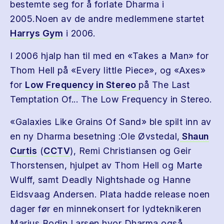
bestemte seg for å forlate Dharma i
2005.Noen av de andre medlemmene startet
Harrys Gym
i 2006.
I 2006 hjalp han til med en «Takes a Man» for
Thom Hell på «Every little Piece», og «Axes»
for
Low Frequency in Stereo
på The Last
Temptation Of... The Low Frequency in Stereo.
«Galaxies Like Grains Of Sand» ble spilt inn av
en ny Dharma besetning :Ole Øvstedal,
Shaun
Curtis
(
CCTV
), Remi Christiansen og Geir
Thorstensen, hjulpet av Thom Hell og Marte
Wulff, samt Deadly Nightshade og Hanne
Eidsvaag Andersen. Plata hadde release noen
dager før en minnekonsert for lydteknikeren
Marius Bodin Larsen hvor Dharma også