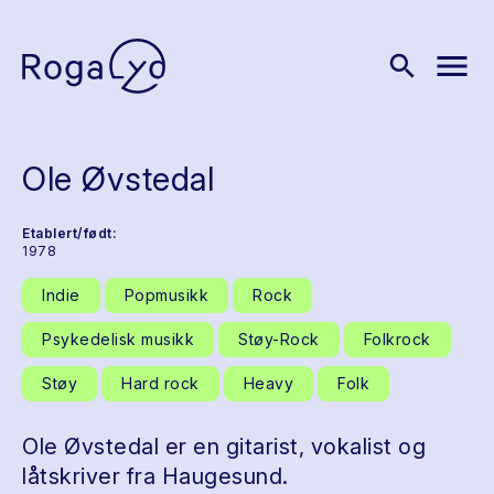
menu
search
Ole Øvstedal
Etablert/født:
1978
Indie
Popmusikk
Rock
Psykedelisk musikk
Støy-Rock
Folkrock
Støy
Hard rock
Heavy
Folk
Ole Øvstedal er en gitarist, vokalist og
låtskriver fra Haugesund.