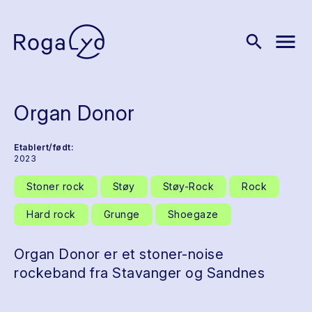
menu
search
Organ Donor
Etablert/født:
2023
Stoner rock
Støy
Støy-Rock
Rock
Hard rock
Grunge
Shoegaze
Organ Donor er et stoner-noise
rockeband fra Stavanger og Sandnes