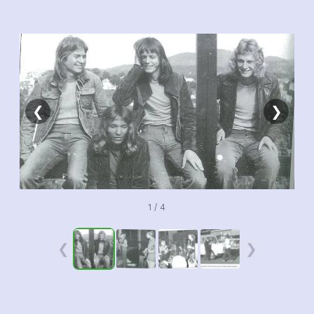
❮
❯
1 / 4
❮
❯