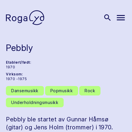
menu
search
Pebbly
Etablert/født:
1970
Virksom:
1970 -1975
Dansemusikk
Popmusikk
Rock
Underholdningsmusikk
Pebbly ble startet av Gunnar Håmsø
(gitar) og Jens Holm (trommer) i 1970.