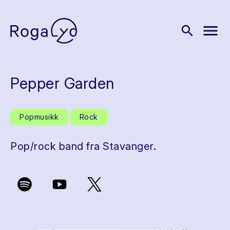
menu
search
Pepper Garden
Popmusikk
Rock
Pop/rock band fra Stavanger.