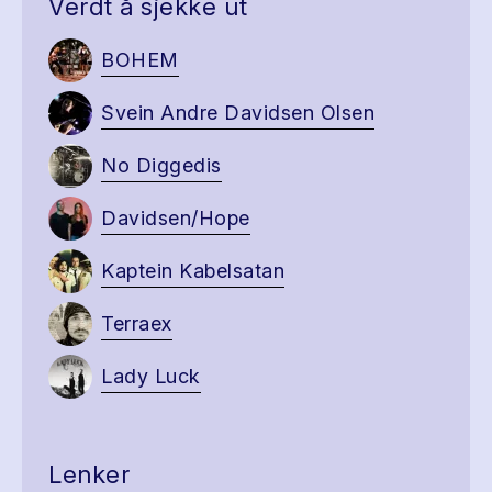
Verdt å sjekke ut
BOHEM
Svein Andre Davidsen Olsen
No Diggedis
Davidsen/Hope
Kaptein Kabelsatan
Terraex
Lady Luck
Lenker