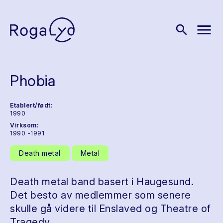
menu
search
Phobia
Etablert/født:
1990
Virksom:
1990 -1991
Death metal
Metal
Death metal band basert i Haugesund.
Det besto av medlemmer som senere
skulle gå videre til Enslaved og Theatre of
Tragedy.