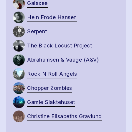
Galaxee
Hein Frode Hansen
Serpent
The Black Locust Project
Abrahamsen & Vaage (A&V)
Rock N Roll Angels
Chopper Zombies
Gamle Slaktehuset
Christine Elisabeths Gravlund