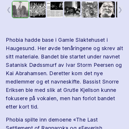
❮
❯
Phobia hadde base i Gamle Slaktehuset i
Haugesund. Her øvde tenåringene og skrev alt
sitt materiale. Bandet ble startet under navnet
Satanisk Dødssmurf av Ivar Storm Peersen og
Kai Abrahamsen. Deretter kom det nye
medlemmer og et navneskifte. Bassist Snorre
Eriksen ble med slik at Grutle Kjellson kunne
fokusere på vokalen, men han forlot bandet
etter kort tid.
Phobia spilte inn demoene «The Last
Settlement of Ragnarok» og «Feverish