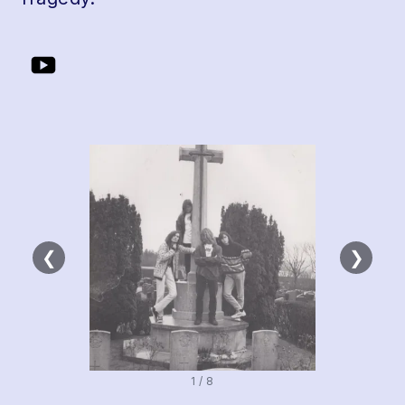
❮
❯
1 / 8