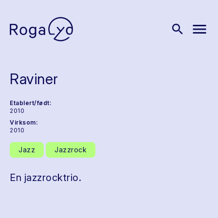
menu
search
Raviner
Etablert/født:
2010
Virksom:
2010
Jazz
Jazzrock
En jazzrocktrio.