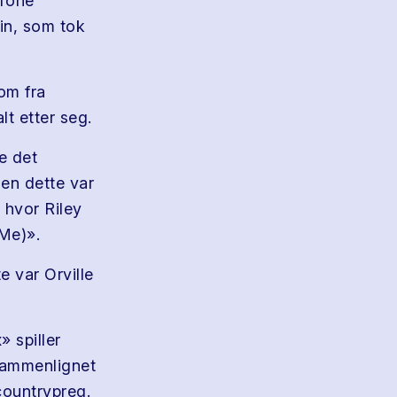
arone
in, som tok
om fra
lt etter seg.
de det
men dette var
 hvor Riley
Me)».
e var Orville
 spiller
 sammenlignet
countrypreg.