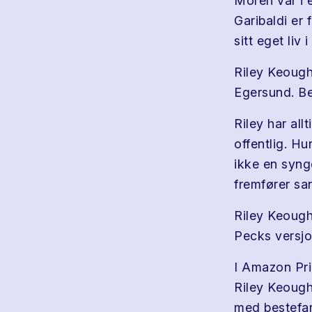
Moren var i 
Garibaldi er
sitt eget liv
Riley Keough
Egersund. Be
Riley har all
offentlig. H
ikke en synge
fremfører s
Riley Keough 
Pecks versj
I Amazon Pri
Riley Keough
med bestefar