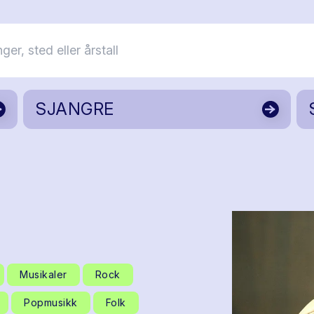
SJANGRE
Musikaler
Rock
Popmusikk
Folk