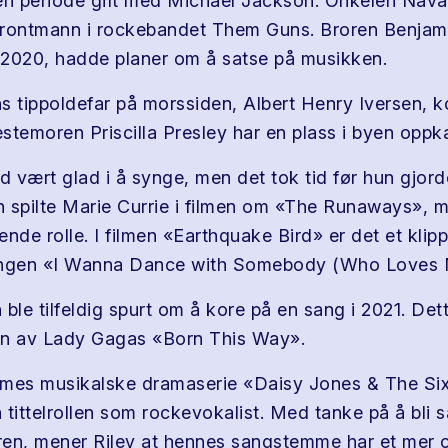
en periode gift med Michael Jackson. Onkelen Nav
 frontmann i rockebandet Them Guns. Broren Benjam
 i 2020, hadde planer om å satse på musikken.
s tippoldefar på morssiden, Albert Henry Iversen, k
stemoren Priscilla Presley har en plass i byen oppka
tid vært glad i å synge, men det tok tid før hun gjor
un spilte Marie Currie i filmen om «The Runaways», 
nde rolle. I filmen «Earthquake Bird» er det et klipp
angen «I Wanna Dance with Somebody (Who Loves 
ble tilfeldig spurt om å kore på en sang i 2021. Dett
on av Lady Gagas «Born This Way».
mes musikalske dramaserie «Daisy Jones & The Six»
 tittelrollen som rockevokalist. Med tanke på å bli
en, mener Riley at hennes sangstemme har et mer 