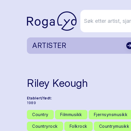
ARTISTER
Riley Keough
Etablert/født:
1989
Country
Filmmusikk
Fjernsynsmusikk
Countryrock
Folkrock
Countrymusikk