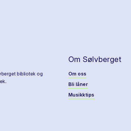
Om Sølvberget
vberget bibliotek og
Om oss
ek.
Bli låner
Musikktips