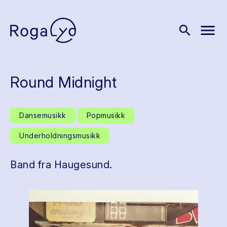
menu
search
Round Midnight
Dansemusikk
Popmusikk
Underholdningsmusikk
Band fra Haugesund.