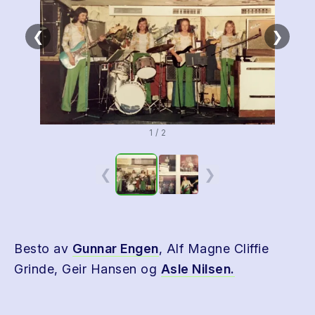
❮
❯
1 / 2
❮
❯
Besto av
Gunnar Engen
, Alf Magne Cliffie
Grinde, Geir Hansen og
Asle Nilsen.