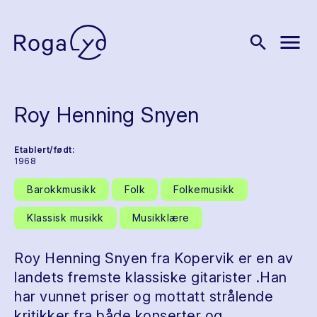
menu
search
Roy Henning Snyen
Etablert/født:
1968
Barokkmusikk
Folk
Folkemusikk
Klassisk musikk
Musikklære
Roy Henning Snyen fra Kopervik er en av
landets fremste klassiske gitarister .Han
har vunnet priser og mottatt strålende
kritikker fra både konserter og