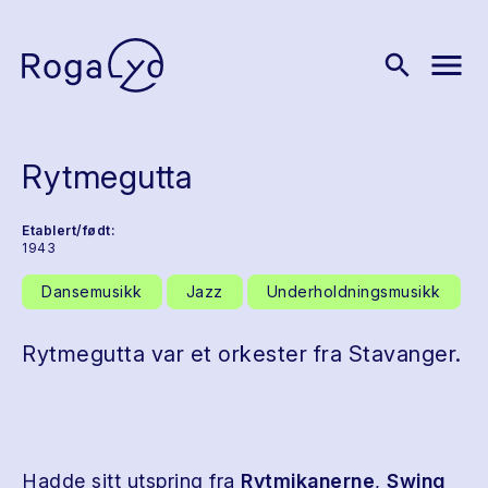
menu
search
Rytmegutta
Etablert/født:
1943
Dansemusikk
Jazz
Underholdningsmusikk
Rytmegutta var et orkester fra Stavanger.
Hadde sitt utspring fra
Rytmikanerne
,
Swing