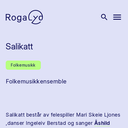
menu
search
Salikatt
Folkemusikk
Folkemusikkensemble
Salikatt består av felespiller Mari Skeie Ljones
,danser Ingeleiv Berstad og sanger
Åshild