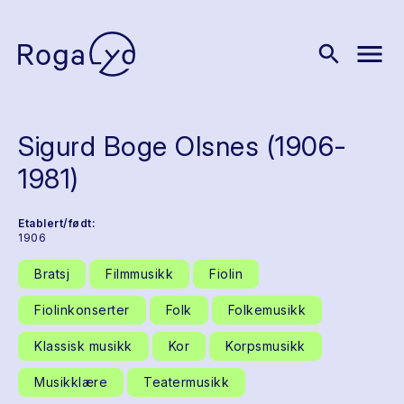
menu
search
Sigurd Boge Olsnes (1906-
1981)
Etablert/født:
1906
Bratsj
Filmmusikk
Fiolin
Fiolinkonserter
Folk
Folkemusikk
Klassisk musikk
Kor
Korpsmusikk
Musikklære
Teatermusikk