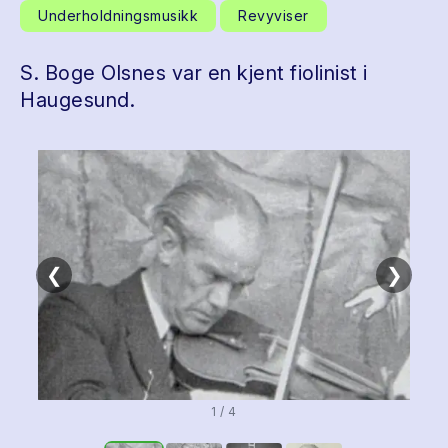
Underholdningsmusikk
Revyviser
S. Boge Olsnes var en kjent fiolinist i
Haugesund.
❮
❯
1 / 4