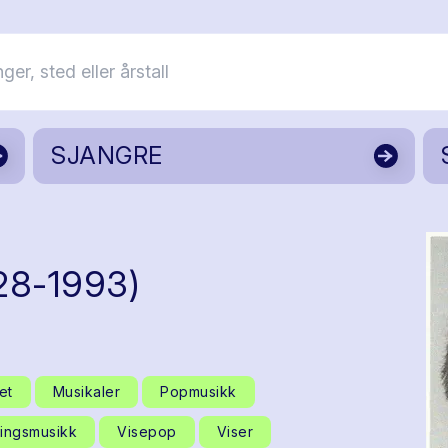
SJANGRE
928-1993)
et
Musikaler
Popmusikk
ingsmusikk
Visepop
Viser