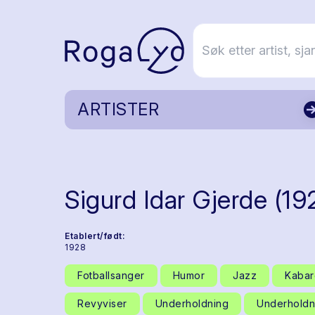
ARTISTER
Sigurd Idar Gjerde (1
Etablert/født:
1928
Fotballsanger
Humor
Jazz
Kabar
Revyviser
Underholdning
Underholdn