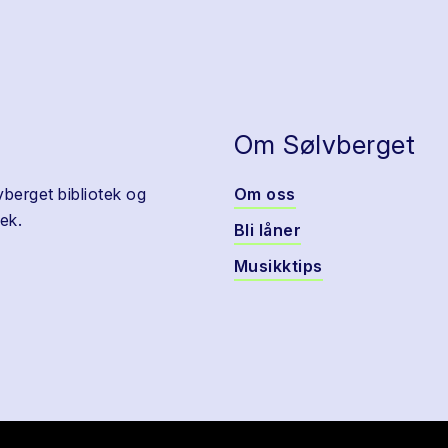
Om Sølvberget
vberget bibliotek og
Om oss
ek.
Bli låner
Musikktips