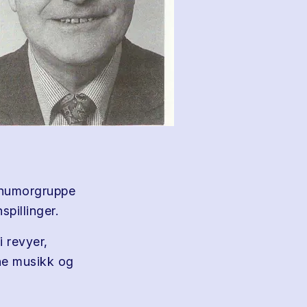
 humorgruppe
spillinger.
i revyer,
ne musikk og