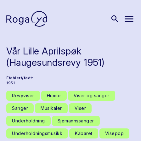
menu
search
Vår Lille Aprilspøk
(Haugesundsrevy 1951)
Etablert/født:
1951
Revyviser
Humor
Viser og sanger
Sanger
Musikaler
Viser
Underholdning
Sjømannssanger
Underholdningsmusikk
Kabaret
Visepop