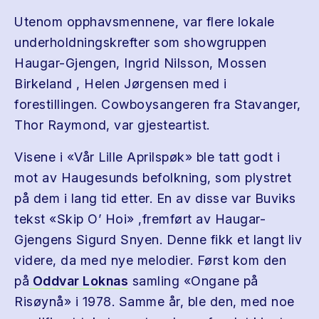
Utenom opphavsmennene, var flere lokale
underholdningskrefter som showgruppen
Haugar-Gjengen, Ingrid Nilsson, Mossen
Birkeland , Helen Jørgensen med i
forestillingen. Cowboysangeren fra Stavanger,
Thor Raymond, var gjesteartist.
Visene i «Vår Lille Aprilspøk» ble tatt godt i
mot av Haugesunds befolkning, som plystret
på dem i lang tid etter. En av disse var Buviks
tekst «Skip O’ Hoi» ,fremført av Haugar-
Gjengens Sigurd Snyen. Denne fikk et langt liv
videre, da med nye melodier. Først kom den
på
Oddvar Loknas
samling «Ongane på
Risøynå» i 1978. Samme år, ble den, med noe