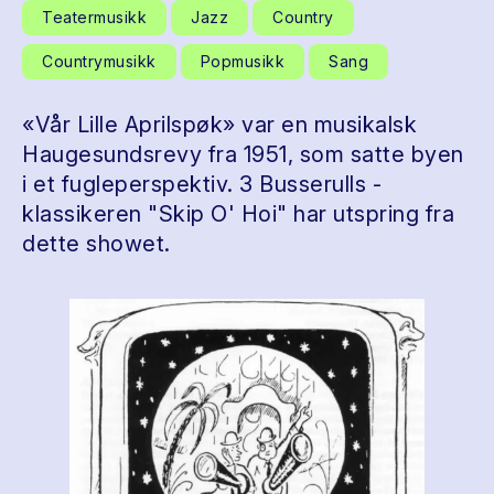
Teatermusikk
Jazz
Country
Countrymusikk
Popmusikk
Sang
«Vår Lille Aprilspøk» var en musikalsk
Haugesundsrevy fra 1951, som satte byen
i et fugleperspektiv. 3 Busserulls -
klassikeren "Skip O' Hoi" har utspring fra
dette showet.