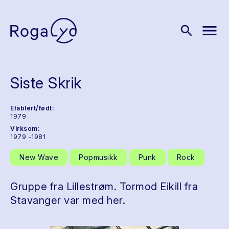
menu
search
Siste Skrik
Etablert/født:
1979
Virksom:
1979 -1981
New Wave
Popmusikk
Punk
Rock
Gruppe fra Lillestrøm. Tormod Eikill fra
Stavanger var med her.