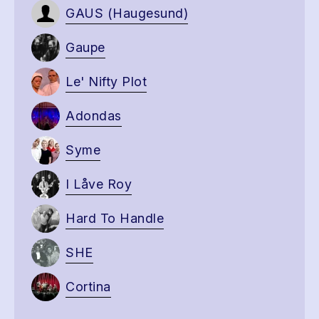
GAUS (Haugesund)
Gaupe
Le' Nifty Plot
Adondas
Syme
I Låve Roy
Hard To Handle
SHE
Cortina