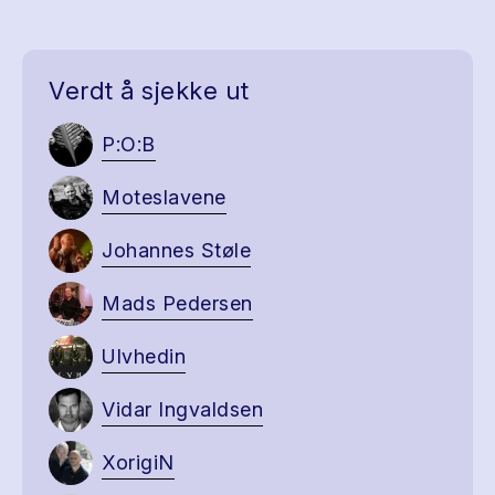
Verdt å sjekke ut
P:O:B
Moteslavene
Johannes Støle
Mads Pedersen
Ulvhedin
Vidar Ingvaldsen
XorigiN