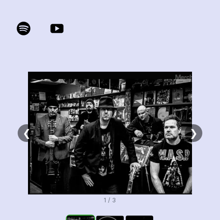
❮
❯
1 / 3