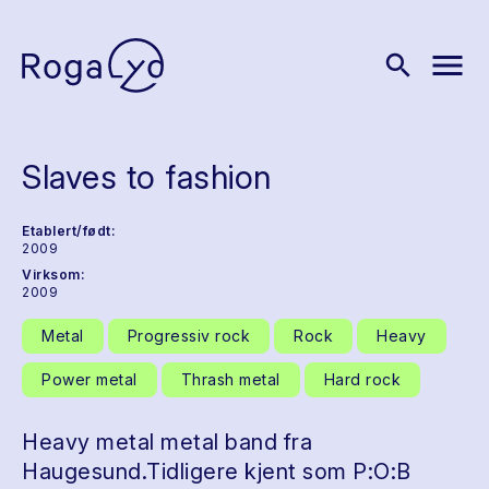
menu
search
Slaves to fashion
Etablert/født:
2009
Virksom:
2009
Metal
Progressiv rock
Rock
Heavy
Power metal
Thrash metal
Hard rock
Heavy metal metal band fra
Haugesund.Tidligere kjent som P:O:B