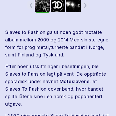
❮
❯
Slaves to Fashion ga ut noen godt motatte
album mellom 2009 og 2014.Med sin særegne
form for prog metal,turnerte bandet i Norge,
samt Finland og Tyskland.
Etter noen utskiftninger i besetningen, ble
Slaves to Fahsion lagt på vent. De opptrådte
sporadisk under navnet
Moteslavene
, et
Slaves To Fashion cover band, hvor bandet
spilte låtene sine i en norsk og poporientert
utgave.
I 2020 gjennoppsto Slave To Fashion med det