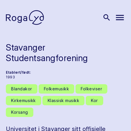
menu
search
Stavanger
Studentsangforening
Etablert/født:
1993
Blandakor
Folkemusikk
Folkeviser
Kirkemusikk
Klassisk musikk
Kor
Korsang
Universitet i Stavanger sitt offisielle