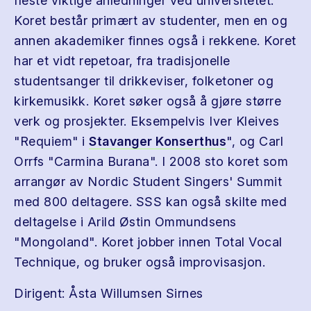
fleste viktige anledninger ved universitetet.
Koret består primært av studenter, men en og
annen akademiker finnes også i rekkene. Koret
har et vidt repetoar, fra tradisjonelle
studentsanger til drikkeviser, folketoner og
kirkemusikk. Koret søker også å gjøre større
verk og prosjekter. Eksempelvis Iver Kleives
"Requiem" i
Stavanger Konserthus
", og Carl
Orrfs "Carmina Burana". I 2008 sto koret som
arrangør av Nordic Student Singers' Summit
med 800 deltagere. SSS kan også skilte med
deltagelse i Arild Østin Ommundsens
"Mongoland". Koret jobber innen Total Vocal
Technique, og bruker også improvisasjon.
Dirigent: Åsta Willumsen Sirnes