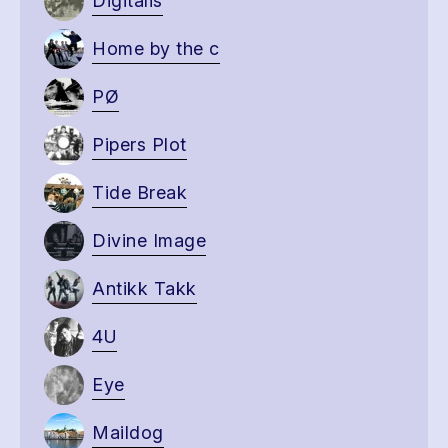
Digitalis
Home by the c
PØ
Pipers Plot
Tide Break
Divine Image
Antikk Takk
4U
Eye
Maildog