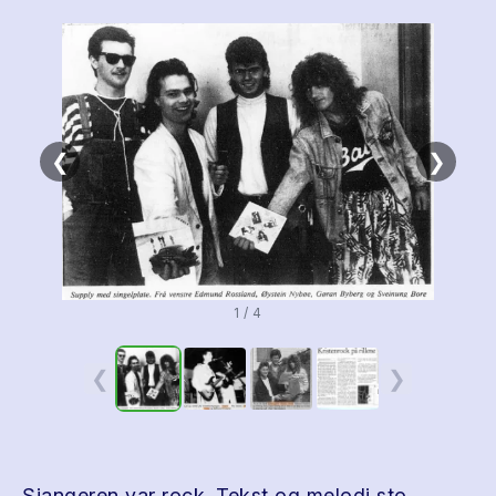
❮
❯
1 / 4
❮
❯
Sjangeren var rock. Tekst og melodi sto