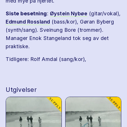
med mye på hjertet.
Siste besetning
:
Øystein Nybøe
(gitar/vokal),
Edmund Rossland
(bass/kor), Gøran Byberg
(synth/sang). Sveinung Bore (trommer).
Manager Enok Stangeland tok seg av det
praktiske.
Tidligere: Rolf Amdal (sang/kor),
Utgivelser