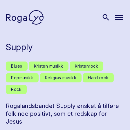
menu
search
Supply
Blues
Kristen musikk
Kristenrock
Popmusikk
Religiøs musikk
Hard rock
Rock
Rogalandsbandet Supply ønsket å tilføre
folk noe positivt, som et redskap for
Jesus