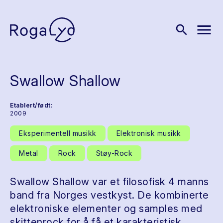
menu
search
Swallow Shallow
Etablert/født:
2009
Eksperimentell musikk
Elektronisk musikk
Metal
Rock
Støy-Rock
Swallow Shallow var et filosofisk 4 manns
band fra Norges vestkyst. De kombinerte
elektroniske elementer og samples med
skittenrock for å få et karakteristisk