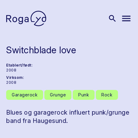
menu
search
Switchblade love
Etablert/født:
2008
Virksom:
2008
Garagerock
Grunge
Punk
Rock
Blues og garagerock influert punk/grunge
band fra Haugesund.