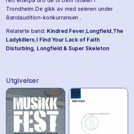
rett etterpå dro de til Ukm finalen i
Trondheim.De gikk av med seieren under
Bandaudition-konkurransen .
Relaterte band:
Kindred Fever
,
Longfield
,
The
Ladykillers
,
I Find Your Lack of Faith
Disturbing
,
Longfield & Super Skeleton
Utgivelser