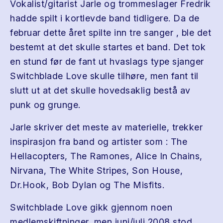
Vokalist/gitarist Jarle og trommeslager Fredrik
hadde spilt i kortlevde band tidligere. Da de
februar dette året spilte inn tre sanger , ble det
bestemt at det skulle startes et band. Det tok
en stund før de fant ut hvaslags type sjanger
Switchblade Love skulle tilhøre, men fant til
slutt ut at det skulle hovedsaklig bestå av
punk og grunge.
Jarle skriver det meste av materielle, trekker
inspirasjon fra band og artister som : The
Hellacopters, The Ramones, Alice In Chains,
Nirvana, The White Stripes, Son House,
Dr.Hook, Bob Dylan og The Misfits.
Switchblade Love gikk gjennom noen
medlemskiftninger, men juni/juli 2008 stod