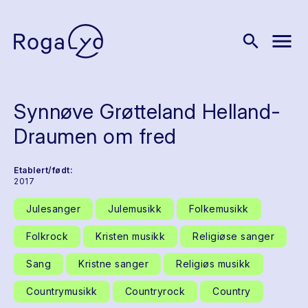
menu
search
Synnøve Grøtteland Helland-
Draumen om fred
Etablert/født:
2017
Julesanger
Julemusikk
Folkemusikk
Folkrock
Kristen musikk
Religiøse sanger
Sang
Kristne sanger
Religiøs musikk
Countrymusikk
Countryrock
Country